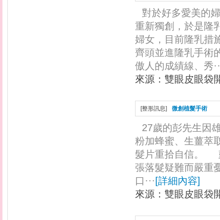
對於好多愛美的
重新獨創，於是隆
婦女，目前隆乳措
齊頭並進隆乳手術
傲人的成績線、秀··
來源：
雙眼皮眼袋
[
整形訊息
]
微創植髮手術
27歲的彭先生因
粉加蜂蜜、生薑萃
髮片重拾自信。 
張落髮疑難而嚴重
口···
[
詳細內容
]
來源：
雙眼皮眼袋