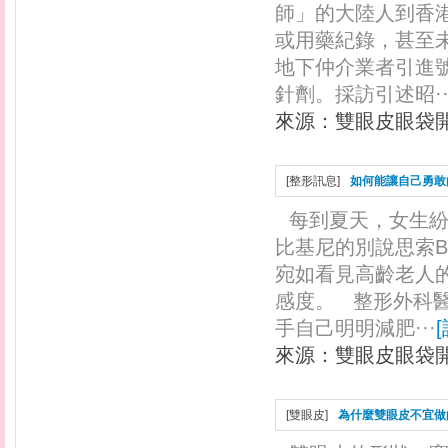
師」的大陸人到香
或用藥紀錄，甚至
地下仲介業者引進
針劑。採訪引述昭··
來源：
雙眼皮眼袋
[
整形訊息
]
如何能讓自己勇敢
每到夏天，女生
比基尼的別說思索
宛如看見高齡老人
感度。 整形外科
手自己明明減肥···
[
來源：
雙眼皮眼袋
[
雙眼皮
]
為什麼雙眼皮不宜做