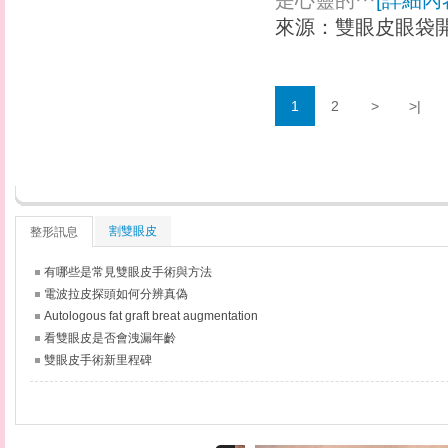
是心靈的···
[
詳細內
來源：
雙眼皮眼袋
1
2
>
>|
割雙眼皮
整形訊息
有哪些是常見雙眼皮手術與方法
電波拉皮探頭如何分辨真偽
Autologous fat graft breat augmentation
看雙眼皮是否會洩漏年齡
雙眼皮手術新里程碑