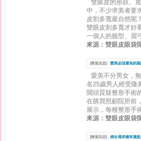
雙眼皮的形狀、
中，不少求美者要
皮割多寬最自然呢
雙眼皮割多寬才好
一個人的臉型、眉弓至
來源：
雙眼皮眼袋
[
整形訊息
]
愛美必須避免的風
愛美不分男女，
名25歲男人經受
開頭質疑整形手術
在購買照顧院所前，
展示，每種整形手術
來源：
雙眼皮眼袋
[
整形訊息
]
婦女渴求擁有滿意