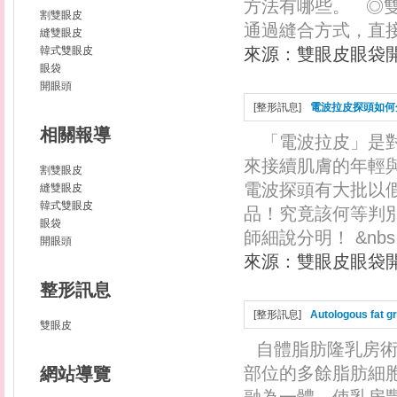
方法有哪些。 ◎
割雙眼皮
通過縫合方式，直接把
縫雙眼皮
韓式雙眼皮
來源：
雙眼皮眼袋
眼袋
開眼頭
[
整形訊息
]
電波拉皮探頭如何
相關報導
「電波拉皮」是
來接續肌膚的年輕
割雙眼皮
電波探頭有大批以
縫雙眼皮
韓式雙眼皮
品！究竟該何等判
眼袋
師細說分明！ &nbs·
開眼頭
來源：
雙眼皮眼袋
整形訊息
[
整形訊息
]
Autologous fat g
雙眼皮
自體脂肪隆乳房
部位的多餘脂肪細
網站導覽