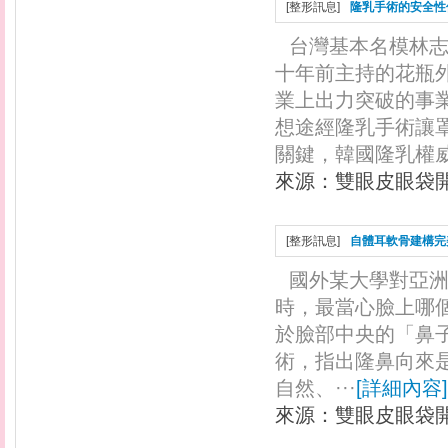
[
整形訊息
]
隆乳手術的安全性
台灣基本名模林
十年前主持的花瓶
業上出力突破的事
想途經隆乳手術讓
關鍵，韓國隆乳權威
來源：
雙眼皮眼袋
[
整形訊息
]
自體耳軟骨建構完
國外某大學對亞
時，最當心臉上哪
於臉部中央的「鼻
術，指出隆鼻向來
自然、···
[
詳細內容
]
來源：
雙眼皮眼袋