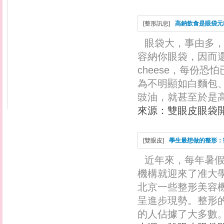
[
整形訊息
]
高鈉飲食是眼袋元
眼袋大，事由多
容納你眼袋，因而還
cheese，每份
為不明顯如白麵包
豉油，就甚至於是高
來源：
雙眼皮眼袋
[
雙眼皮
]
學生最想做的整形：
近年來，每年暑
機構就迎來了准大
北京一些整形美容
呈進步現勢。整形
的人佔據了大多數。 