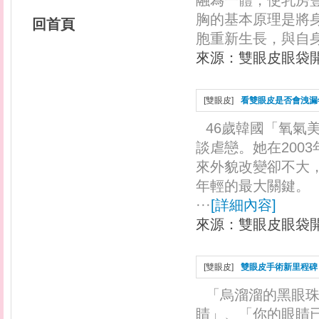
融為一體，使乳房
胸的基本原理是將
回首頁
胞重新生長，與自身
來源：
雙眼皮眼袋
[
雙眼皮
]
看雙眼皮是否會洩漏
46歲韓國「氧氣
談虐戀。她在200
來外貌改變卻不大
年輕的最大關鍵。
···
[
詳細內容
]
來源：
雙眼皮眼袋
[
雙眼皮
]
雙眼皮手術新里程碑
「烏溜溜的黑眼
睛」、「你的眼睛