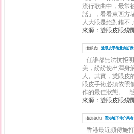
流行歌曲中，最常
話」，看看東西方
人大眼是絕對錯不了
來源：
雙眼皮眼袋
[
雙眼皮
]
雙眼皮手術量身訂做
任誰都無法抗拒
美，紛紛使出渾身
人。其實，雙眼皮
眼皮手術必須依照
作的最佳狀態。 隨著
來源：
雙眼皮眼袋
[
整形訊息
]
香港地下仲介業者
香港最近頻傳施