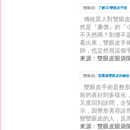
[
雙眼皮
]
了解3D雙眼皮手術
傳統眾人對雙眼
然是『廉價』的『
不天然嗎？割壞不
看出來，雙眼皮手
師，也定然視這個手
來源：
雙眼皮眼袋
[
雙眼皮
]
想重修雙眼皮的緣故
雙眼皮手術是整
前的喜好則多樣化
又度回到診間，企
示，因整形美容診
變雙眼皮的人，反而·
來源：
雙眼皮眼袋